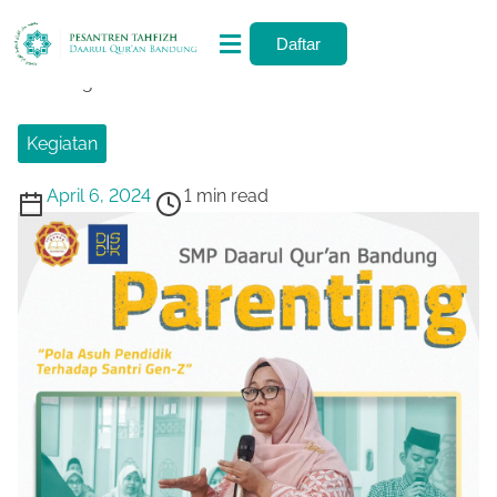
Daftar
Home
/
Kegiatan
/ Seminar Parenting Daarul Qur’an
Bandung
Kegiatan
April 6, 2024
1 min read