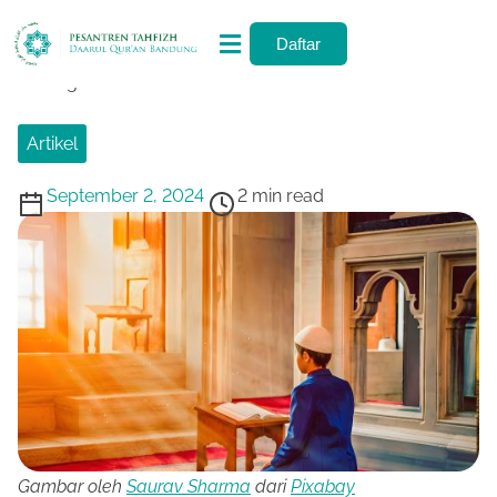
Daftar
Home
/
Artikel
/ Al-Qur’an: Peta Jalan Hidup yang Tak
Lekang oleh Waktu
Artikel
September 2, 2024
2 min read
Gambar oleh
Saurav Sharma
dari
Pixabay