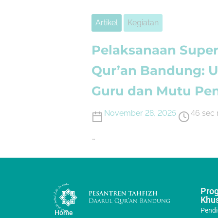
Artikel
Kegiatan
Pelaksanaan Super
Qur’an Bandung: U
Guru dan Mutu Pe
November 28, 2025
46 sec 
…
Pro
Khu
Pendi
Home