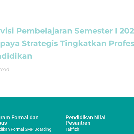
visi Pembelajaran Semester I 20
paya Strategis Tingkatkan Profe
ndidikan
read
gram Formal dan
Pendidikan Nilai
sus
Pesantren
dikan Formal SMP Boarding
Tahfizh