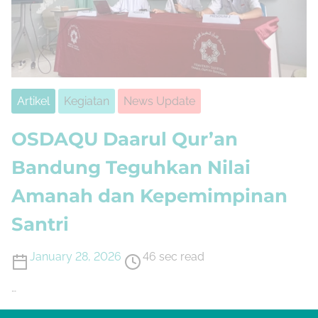
Artikel
Kegiatan
News Update
OSDAQU Daarul Qur’an
Bandung Teguhkan Nilai
Amanah dan Kepemimpinan
Santri
January 28, 2026
46 sec read
…