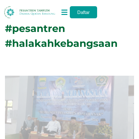
Tag:
#Halaqoh
Daftar
#pesantren
#halakahkebangsaan