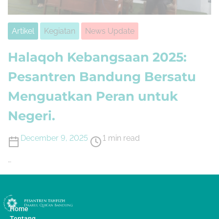
Artikel
Kegiatan
News Update
Halaqoh Kebangsaan 2025:
Pesantren Bandung Bersatu
Menguatkan Peran untuk
Negeri.
December 9, 2025
1 min read
…
Home
Tentang