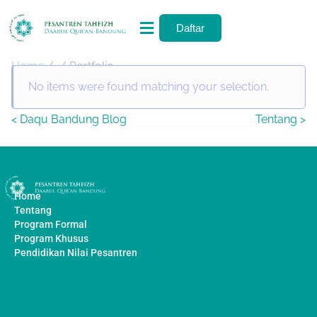
Daftar
Home
/
/ Portfolio
No items were found matching your selection.
<
Daqu Bandung Blog
Tentang
>
Home
Tentang
Program Formal
Program Khusus
Pendidikan Nilai Pesantren